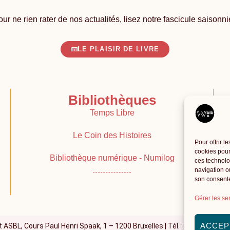
ur ne rien rater de nos actualités, lisez notre fascicule saisonni
LE PLAISIR DE LIVRE
Bibliothèques
Temps Libre
Le Coin des Histoires
Pour offrir l
cookies pour
Bibliothèque numérique - Numilog
ces technolo
navigation ou
son consente
Gérer les se
ACCEP
SBL, Cours Paul Henri Spaak, 1 – 1200 Bruxelles | Tél. :
02 772 47 58
|