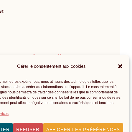
er:
Liens utiles
Contact
Gérer le consentement aux cookies
Catalogue
es meilleures expériences, nous utilisons des technologies telles que les
 stocker et/ou accéder aux informations sur l'appareil. Le consentement à
Infos pratiques
gies nous permettra de traiter des données telles que le comportement de
 des identifiants uniques sur ce site. Le fait de ne pas consentir ou de retirer
ment peut affecter négativement certaines caractéristiques et fonctions.
Politique de confidentialité
rvices
TER
REFUSER
AFFICHER LES PRÉFÉRENCES
 E-Mail :
info@biblio1200.be
| Webdesign :
Banlieues ASBL