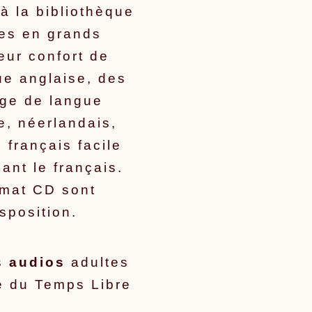
 la bibliothèque
res en grands
eur confort de
ue anglaise, des
ge de langue
e, néerlandais,
 français facile
ant le français.
rmat CD sont
sposition.
es
audios
adultes
ue du Temps Libre