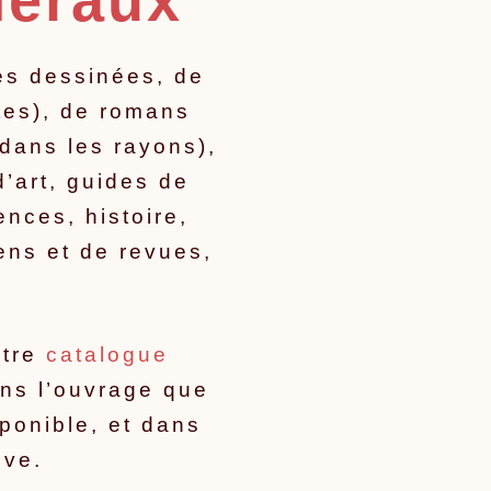
néraux
des dessinées, de
tes), de romans
 dans les rayons),
d’art, guides de
ences, histoire,
ens et de revues,
otre
catalogue
ons l’ouvrage que
sponible, et dans
uve.