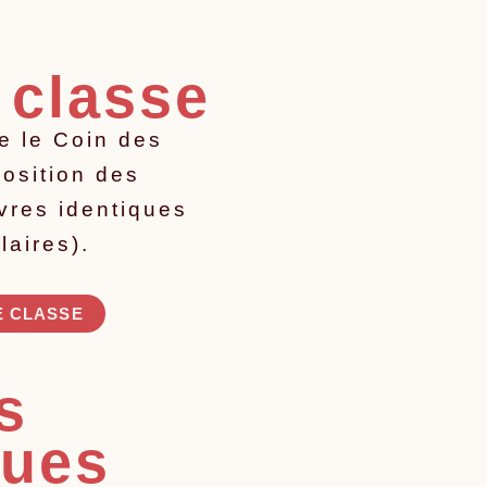
 classe
e le Coin des
position des
ivres identiques
laires).
E CLASSE
s
ques