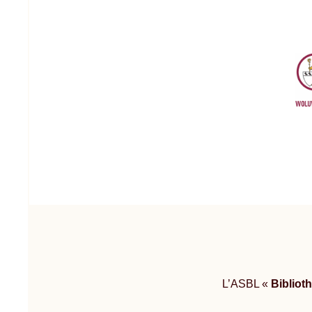
L’ASBL «
Bibliot