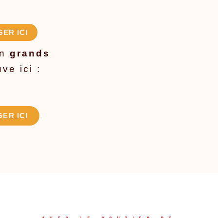
ER ICI
en
grands
ve ici :
ER ICI