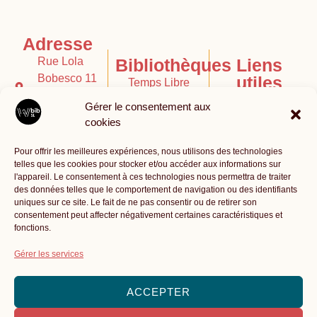
Adresse
Rue Lola
Bibliothèques
Liens
Bobesco 11
utiles
Temps Libre
- 1200
Contact
Gérer le consentement aux
Bruxelles
Le Coin des
cookies
Histoires
Catalogue
02 772 47
Pour offrir les meilleures expériences, nous utilisons des technologies
Bibliothèque
Infos pratiques
telles que les cookies pour stocker et/ou accéder aux informations sur
58
l'appareil. Le consentement à ces technologies nous permettra de traiter
numérique -
des données telles que le comportement de navigation ou des identifiants
Politique de
Numilog
uniques sur ce site. Le fait de ne pas consentir ou de retirer son
info@biblio1200.be
confidentialité
consentement peut affecter négativement certaines caractéristiques et
fonctions.
Gérer les services
ACCEPTER