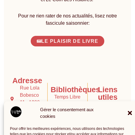
Pour ne rien rater de nos actualités, lisez notre
fascicule saisonnier:
LE PLAISIR DE LIVRE
Adresse
Rue Lola
Bibliothèques
Liens
Bobesco
utiles
Temps Libre
11 - 1200
Contact
Gérer le consentement aux
Bruxelles
Le Coin des
cookies
Histoires
Catalogue
02 772 47
Pour offrir les meilleures expériences, nous utilisons des technologies
Bibliothèque
Infos pratiques
58
telles que les cookies pour stocker et/ou accéder aux informations sur